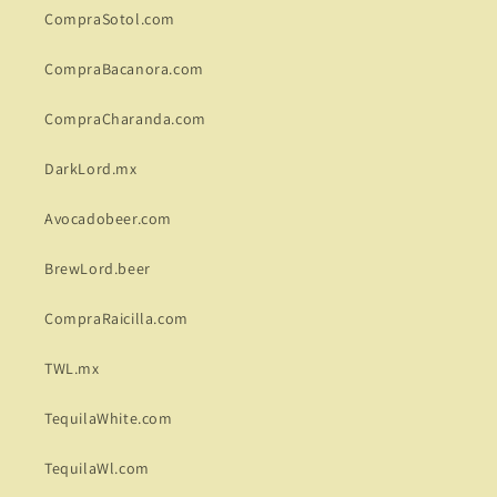
CompraSotol.com
CompraBacanora.com
CompraCharanda.com
DarkLord.mx
Avocadobeer.com
BrewLord.beer
CompraRaicilla.com
TWL.mx
TequilaWhite.com
TequilaWl.com