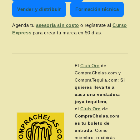
Vender y distribuir
Formación técnica
Agenda tu
asesoría sin costo
o regístrate al
Curso
Express
para crear tu marca en 90 días.
El
Club Oro
de
CompraChelas.com y
CompraTequila.com:
Si
quieres llevarte a
casa una verdadera
joya tequilera,
el
Club Oro
de
CompraChelas.com
es tu boleto de
entrada
. Como
miembro, recibirás