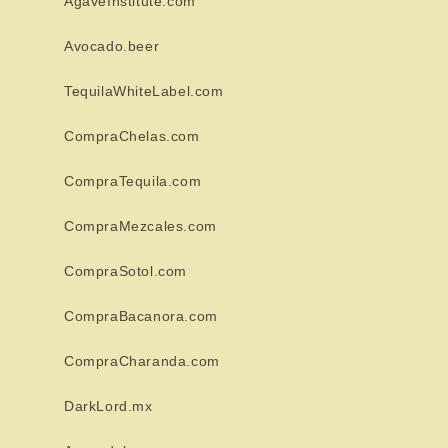
AgaveInstitute.com
Avocado.beer
TequilaWhiteLabel.com
CompraChelas.com
CompraTequila.com
CompraMezcales.com
CompraSotol.com
CompraBacanora.com
CompraCharanda.com
DarkLord.mx